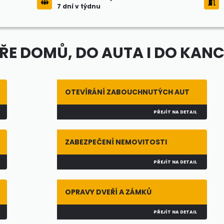
7 dní v týdnu
E DOMŮ, DO AUTA I DO KAN
OTEVÍRÁNÍ ZABOUCHNUTÝCH AUT
PŘEJÍT NA DETAIL
ZABEZPEČENÍ NEMOVITOSTI
PŘEJÍT NA DETAIL
OPRAVY DVEŘÍ A ZÁMKŮ
PŘEJÍT NA DETAIL