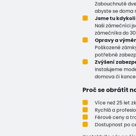
Zabouchnuté dve
abyste se doma m
Jsme tu kdykoli
Naši zámečníci js
zámečníka do 30 
Opravy a výměn
Poškozené zámky
potřebné zabezp
Zvýšení zabezp
Instalujeme mode
domova či kancel
Proč se obrátit n
Více než 25 let z
Rychlá a profesi
Férové ceny a tr
Dostupnost po cel