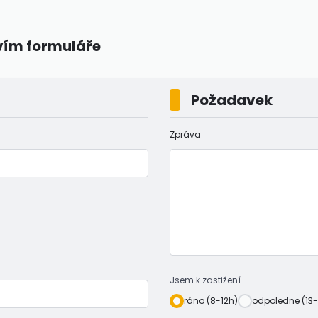
vím formuláře
Požadavek
Zpráva
Jsem k zastižení
ráno (8-12h)
odpoledne (13-