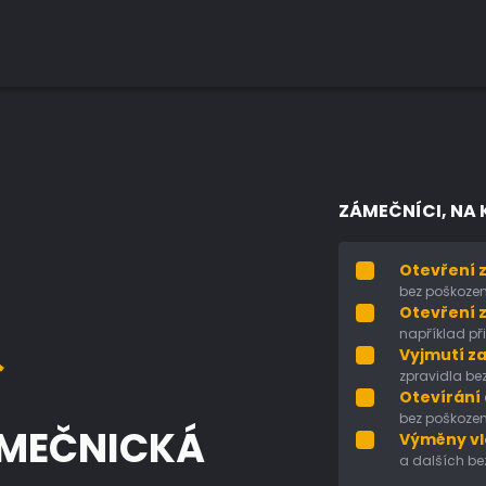
ZÁMEČNÍCI, NA 
Otevření 
bez poškozen
Otevření 
například při 
Vyjmutí z
zpravidla be
Otevírání
bez poškozen
ÁMEČNICKÁ
Výměny vl
a dalších be