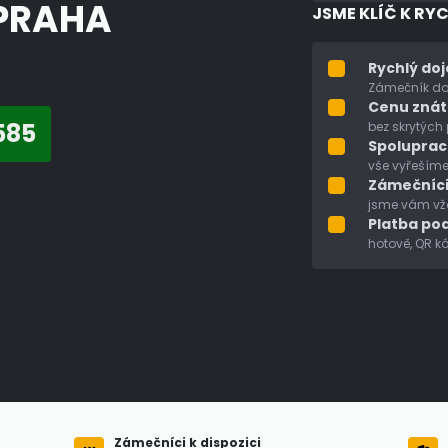
PRAHA
JSME KLÍČ K RY
Rychlý do
Zámečník dor
Cenu zná
585
bez skrytých
Spoluprac
vše vyřešíme
Zámečníci
jsme vám vžd
Platba pod
hotově, QR k
Zámečníci k dispozici