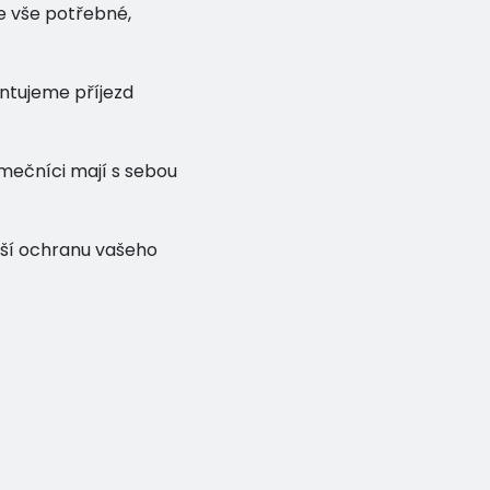
 vše potřebné,
antujeme příjezd
ečníci mají s sebou
pší ochranu vašeho