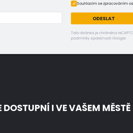
Souhlasím se zpracováním o
ODESLAT
Tato stránka je chráněna reCAPT
podmínky společnosti Google.
E DOSTUPNÍ I VE VAŠEM MĚSTĚ