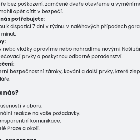
ře bez poškození, zamčené dveře otevřeme a vyměníme
ohli opět cítit v bezpečí.
 nás potřebujete:
ou k dispozici 7 dní v týdnu. V naléhavých případech gar
minut.
y:
 nebo vložky opravíme nebo nahradíme novými. Naši zám
ečovací prvky a poskytnou odborné poradenství.
ečení:
rní bezpečnostní zámky, kování a další prvky, které zle
áře.
a nás?
kušeností v oboru.
onální reakce na vaše požadavky.
ansparentní komunikace.
é Praze a okolí.