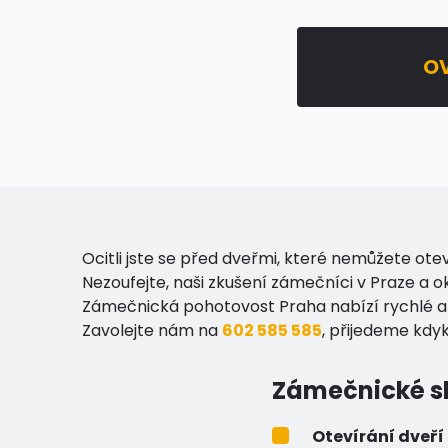
OV
Ocitli jste se před dveřmi, které nemůžete otevř
Nezoufejte, naši zkušení zámečníci v Praze a o
Zámečnická pohotovost Praha nabízí rychlé a
Zavolejte nám na
602 585 585
, přijedeme kdyko
Zámečnické sl
Otevírání dveří