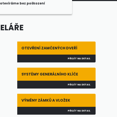
otevíráme bez poškození
CELÁŘE
OTEVŘENÍ ZAMČENÝCH DVEŘÍ
PŘEJÍT NA DETAIL
SYSTÉMY GENERÁLNÍHO KLÍČE
PŘEJÍT NA DETAIL
VÝMĚNY ZÁMKŮ A VLOŽEK
PŘEJÍT NA DETAIL