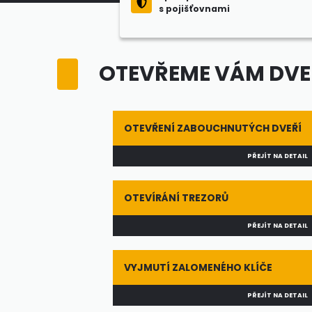
s pojišťovnami
OTEVŘEME VÁM DVEŘ
OTEVŘENÍ ZABOUCHNUTÝCH DVEŘÍ
PŘEJÍT NA DETAIL
OTEVÍRÁNÍ TREZORŮ
PŘEJÍT NA DETAIL
VYJMUTÍ ZALOMENÉHO KLÍČE
PŘEJÍT NA DETAIL