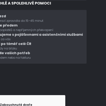
CHLÉ A SPOLEHLIVÉ POMOCI
jezd
azí zpravidla do 15–45 minut
te předem
 poplatků a nepříjemných překvapení
ujeme s pojišťovnami a asistenčními službami
 za vás
 po téměř celé ČR
y na blízku
le vašich potřeb
ódem nebo na fakturu
Zabouchnuté dveře