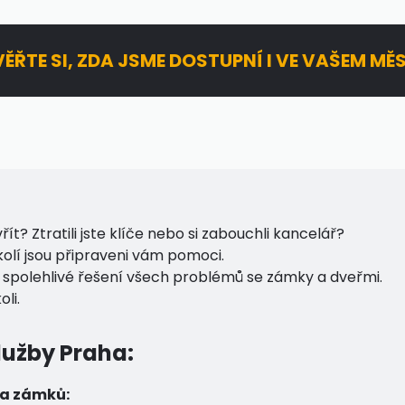
ĚŘTE SI, ZDA JSME DOSTUPNÍ I VE VAŠEM MĚ
ít? Ztratili jste klíče nebo si zabouchli kancelář?
kolí jsou připraveni vám pomoci.
 spolehlivé řešení všech problémů se zámky a dveřmi.
li.
užby Praha:
 a zámků: