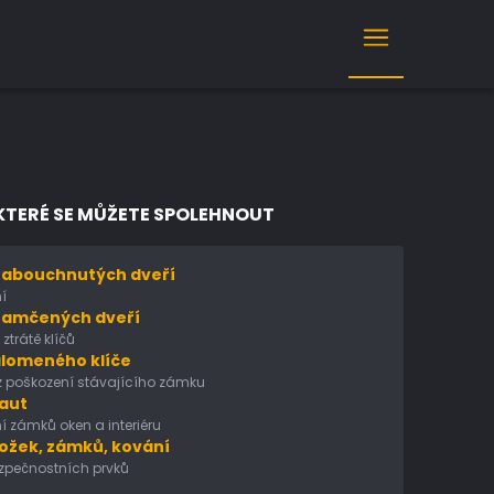
KTERÉ SE MŮŽETE SPOLEHNOUT
zabouchnutých dveří
í
zamčených dveří
ztrátě klíčů
alomeného klíče
z poškození stávajícího zámku
 aut
í zámků oken a interiéru
ožek, zámků, kování
zpečnostních prvků