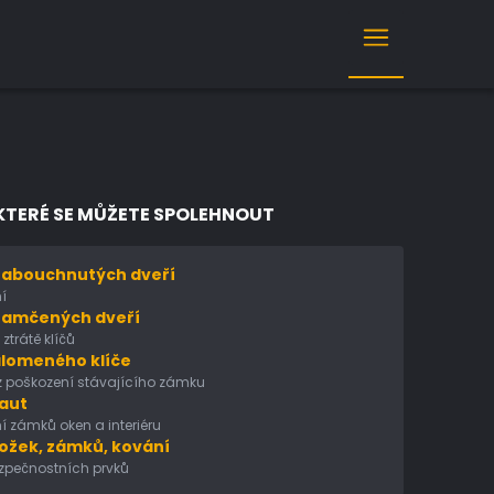
KTERÉ SE MŮŽETE SPOLEHNOUT
zabouchnutých dveří
í
zamčených dveří
ztrátě klíčů
alomeného klíče
z poškození stávajícího zámku
 aut
í zámků oken a interiéru
ožek, zámků, kování
zpečnostních prvků