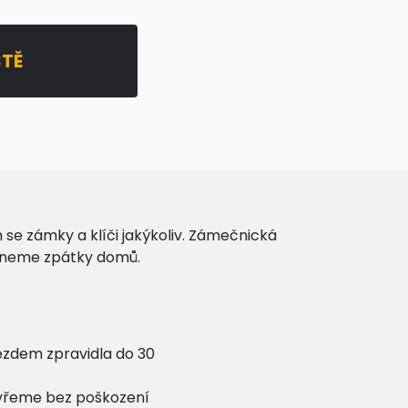
STĚ
m se zámky a klíči jakýkoliv. Zámečnická
staneme zpátky domů.
jezdem zpravidla do 30
evřeme bez poškození