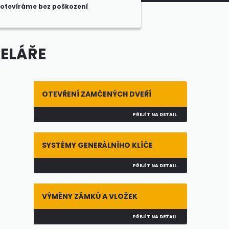
otevíráme bez poškození
CELÁŘE
OTEVŘENÍ ZAMČENÝCH DVEŘÍ
PŘEJÍT NA DETAIL
SYSTÉMY GENERÁLNÍHO KLÍČE
PŘEJÍT NA DETAIL
VÝMĚNY ZÁMKŮ A VLOŽEK
PŘEJÍT NA DETAIL