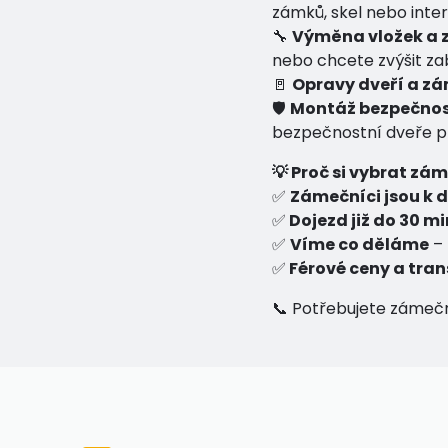
zámků, skel nebo inter
🔧
Výměna vložek a
nebo chcete zvýšit z
🚪
Opravy dveří a z
🛡
Montáž bezpečnos
bezpečnostní dveře pr
💡 Proč si vybrat zá
✅
Zámečníci jsou k d
✅
Dojezd již do 30 m
✅
Víme co děláme
– 
✅
Férové ceny a tran
📞 Potřebujete zámečn