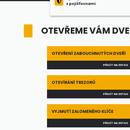
s pojišťovnami
OTEVŘEME VÁM DVEŘ
OTEVŘENÍ ZABOUCHNUTÝCH DVEŘÍ
PŘEJÍT NA DETAIL
OTEVÍRÁNÍ TREZORŮ
PŘEJÍT NA DETAIL
VYJMUTÍ ZALOMENÉHO KLÍČE
PŘEJÍT NA DETAIL