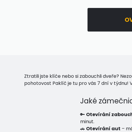
OV
Ztratili jste klíče nebo si zabouchli dveře? Ne
pohotovost Paklíč je tu pro vás 7 dní v týdnu
Jaké zámečnic
🔑
Otevírání zabouc
minut.
🚗
Otevírání aut
– má