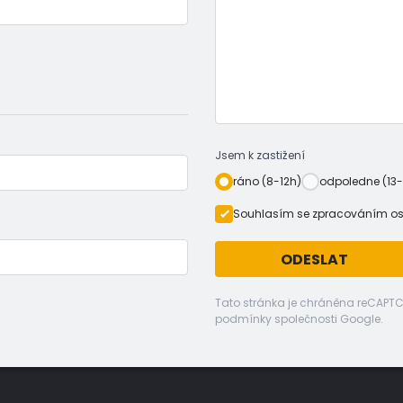
Jsem k zastižení
ráno (8-12h)
odpoledne (13-
Souhlasím se zpracováním o
ODESLAT
Tato stránka je chráněna reCAPT
podmínky společnosti Google.