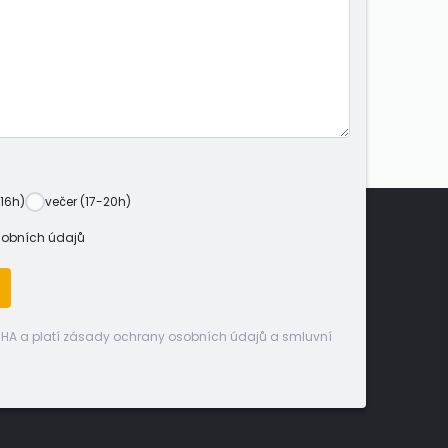
16h)
večer (17-20h)
sobních údajů
CHA a platí zásady ochrany osobních údajů a smluvní