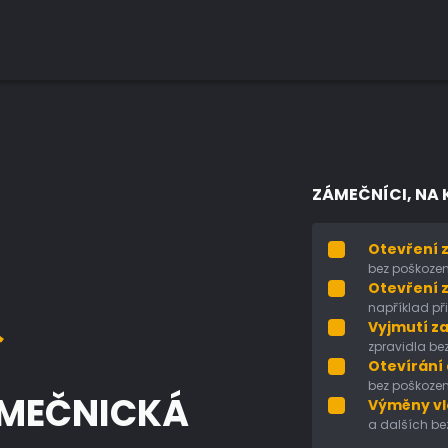
ZÁMEČNÍCI, NA 
Otevření 
bez poškozen
Otevření 
například při 
Vyjmutí z
zpravidla be
Otevírání
bez poškozen
ÁMEČNICKÁ
Výměny vl
a dalších be