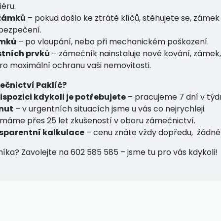
iéru.
 zámků
– pokud došlo ke ztrátě klíčů, stěhujete se, zámek
abezpečení.
ámků
– po vloupání, nebo při mechanickém poškození.
tních prvků
– zámečník nainstaluje nové kování, zámek,
o maximální ochranu vaši nemovitosti.
mečnictví Paklíč?
ispozici kdykoli je potřebujete
– pracujeme 7 dní v týd
inut
– v urgentních situacích jsme u vás co nejrychleji.
máme přes 25 let zkušeností v oboru zámečnictví.
sparentní kalkulace
– cenu znáte vždy dopředu, žádné 
íka? Zavolejte na 602 585 585 – jsme tu pro vás kdykoli!