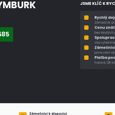
YMBURK
JSME KLÍČ K RY
Rychlý do
Zámečník dor
Cenu zná
585
bez skrytých
Spoluprac
vše vyřešíme
Zámečníci
jsme vám vžd
Platba pod
hotově, QR k
Zámečníci k dispozici