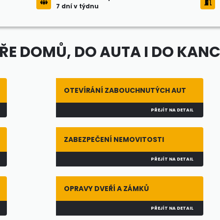
7 dní v týdnu
E DOMŮ, DO AUTA I DO KAN
OTEVÍRÁNÍ ZABOUCHNUTÝCH AUT
PŘEJÍT NA DETAIL
ZABEZPEČENÍ NEMOVITOSTI
PŘEJÍT NA DETAIL
OPRAVY DVEŘÍ A ZÁMKŮ
PŘEJÍT NA DETAIL