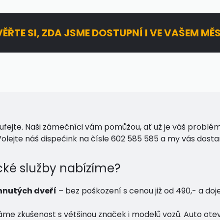
ĚŘTE SI, ZDA JSME DOSTUPNÍ I VE VAŠEM MĚ
zoufejte. Naši zámečníci vám pomůžou, ať už je váš problé
! Volejte náš dispečink na čísle 602 585 585 a my vás do
ké služby nabízíme?
hnutých dveří
– bez poškození s cenou již od 490,- a do
me zkušenost s většinou značek i modelů vozů. Auto ot