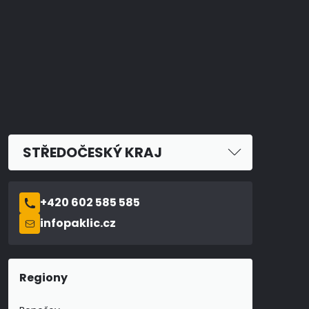
STŘEDOČESKÝ KRAJ
+420 602 585 585
infopaklic.cz
Regiony