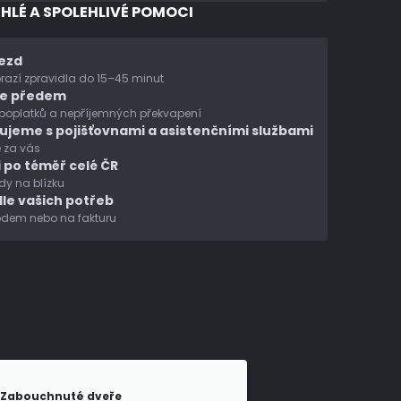
CHLÉ A SPOLEHLIVÉ POMOCI
jezd
azí zpravidla do 15–45 minut
te předem
 poplatků a nepříjemných překvapení
ujeme s pojišťovnami a asistenčními službami
 za vás
 po téměř celé ČR
y na blízku
le vašich potřeb
ódem nebo na fakturu
Zabouchnuté dveře