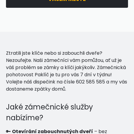
Ztratili jste klíče nebo si zabouchli dveře?
Nezoufejte. Naši zámečníci vám pomůžou, ať už je
váš problém se zámky a klíči jakýkoliv. Zámečnická
pohotovost Paklíč je tu pro vás 7 dní v týdnu!
Volejte náš dispečink na čísle 602 585 585 a my vás
dostaneme zpátky domů.
Jaké zámečnické služby
nabízíme?
🔑
Otevírání zabouchnutých dveří
– bez