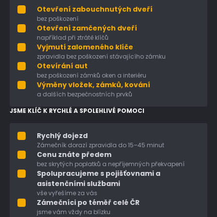
Otevření zabouchnutých dveří
bez poškození
Otevření zamčených dveří
například při ztrátě klíčů
Vyjmutí zalomeného klíče
zpravidla bez poškození stávajícího zámku
Otevírání aut
bez poškození zámků oken a interiéru
Výměny vložek, zámků, kování
a dalších bezpečnostních prvků
JSME KLÍČ K RYCHLÉ A SPOLEHLIVÉ POMOCI
Rychlý dojezd
Zámečník dorazí zpravidla do 15–45 minut
Cenu znáte předem
bez skrytých poplatků a nepříjemných překvapení
Spolupracujeme s pojišťovnami a
asistenčními službami
vše vyřešíme za vás
Zámečníci po téměř celé ČR
jsme vám vždy na blízku