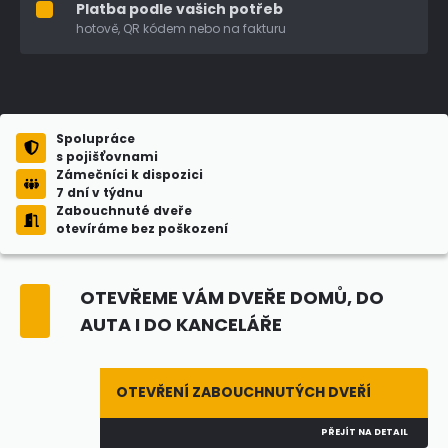
Platba podle vašich potřeb
hotově, QR kódem nebo na fakturu
Spolupráce
s pojišťovnami
Zámečníci k dispozici
7 dní v týdnu
Zabouchnuté dveře
otevíráme bez poškození
OTEVŘEME VÁM DVEŘE DOMŮ, DO
AUTA I DO KANCELÁŘE
OTEVŘENÍ ZABOUCHNUTÝCH DVEŘÍ
PŘEJÍT NA DETAIL