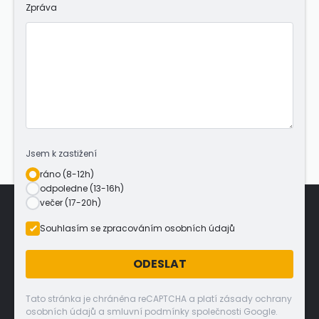
Zpráva
Jsem k zastižení
ráno (8-12h)
odpoledne (13-16h)
večer (17-20h)
Souhlasím se zpracováním osobních údajů
ODESLAT
Tato stránka je chráněna reCAPTCHA a platí zásady ochrany
osobních údajů a smluvní podmínky společnosti Google.