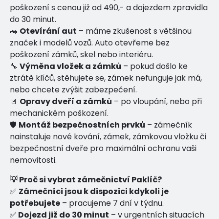
poškození s cenou již od 490,- a dojezdem zpravidla
do 30 minut.
🚗
Otevírání aut
– máme zkušenost s většinou
značek i modelů vozů. Auto otevřeme bez
poškození zámků, skel nebo interiéru.
🔧
Výměna vložek a zámků
– pokud došlo ke
ztrátě klíčů, stěhujete se, zámek nefunguje jak má,
nebo chcete zvýšit zabezpečení.
🚪
Opravy dveří a zámků
– po vloupání, nebo při
mechanickém poškození.
🛡
Montáž bezpečnostních prvků
– zámečník
nainstaluje nové kování, zámek, zámkovou vložku či
bezpečnostní dveře pro maximální ochranu vaši
nemovitosti.
💡 Proč si vybrat zámečnictví Paklíč?
✅
Zámečníci jsou k dispozici kdykoli je
potřebujete
– pracujeme 7 dní v týdnu.
✅
Dojezd již do 30 minut
– v urgentních situacích