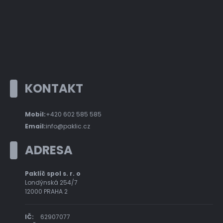
KONTAKT
Mobil:
+420 602 585 585
Email:
info@paklic.cz
ADRESA
Paklíč spol s. r. o
Londýnská 254/7
12000 PRAHA 2
IČ:
62907077